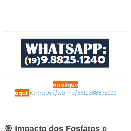
ou clique
aqui:
👉
https://wa.me/5519988875000
🎯 Impacto dos Fosfatos e