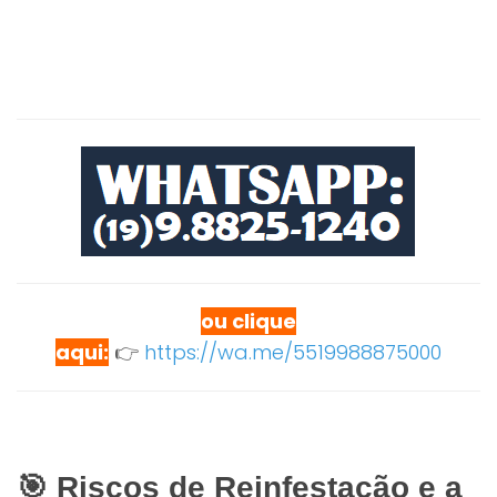
ou clique
aqui:
👉
https://wa.me/5519988875000
🎯 Riscos de Reinfestação e a